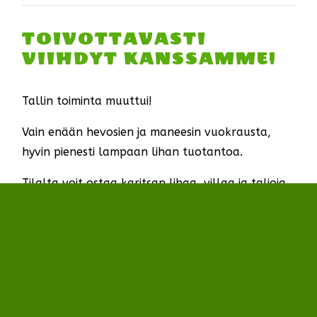
TOIVOTTAVASTI
VIIHDYT KANSSAMME!
Tallin toiminta muuttui!
Vain enään hevosien ja maneesin vuokrausta,
hyvin pienesti lampaan lihan tuotantoa.
Tilalta voit ostaa karitsan lihaa, villaa ja taljoja
ympäri vuoden!
TILAN TUNTITOIMINTA PÄÄTTYI 2022 JOULUUN!
KIITOS ASIAKKAILLE! KATSO KIITOS FILMI
TÄSTÄ
.