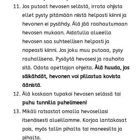
Jos putoat hevosen selästä, irrota ohjista
ellet pysty pitämään niistä helposti kiinni ja
hevonen ei pysähdy. Älä jää raahautumaan
hevosen mukaan. Aidatulla alueella
hevosen saa suhteellisen helposti ja
nopeasti kiinni. Jos joku muu putoaa, pysy
rauhallisena. Pysäytä hevosesi ja rauhoita
sitä. Odota opettajan ohjeita.
Älä huuda, jos
säikähdät, hevonen voi pillastua kovista
äänistä
.
Älä koskaan tupakoi hevosen selässä tai
puhu tunnilla puhelimeen!
Mikäli ratsastat omalla hevosellasi
itsenäisesti alueillamme. Korjaa lantakasat
pois, myös tallin pihalta tai maneesilta ja
pihalta.