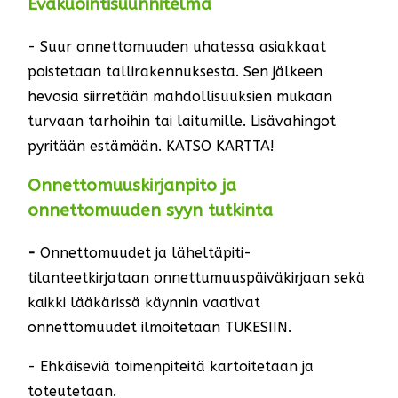
Evakuointisuunnitelma
- Suur onnettomuuden uhatessa asiakkaat
poistetaan tallirakennuksesta. Sen jälkeen
hevosia siirretään mahdollisuuksien mukaan
turvaan tarhoihin tai laitumille. Lisävahingot
pyritään estämään. KATSO KARTTA!
Onnettomuuskirjanpito ja
onnettomuuden syyn tutkinta
-
Onnettomuudet ja läheltäpiti-
tilanteetkirjataan onnettumuuspäiväkirjaan sekä
kaikki lääkärissä käynnin vaativat
onnettomuudet ilmoitetaan TUKESIIN.
- Ehkäiseviä toimenpiteitä kartoitetaan ja
toteutetaan.