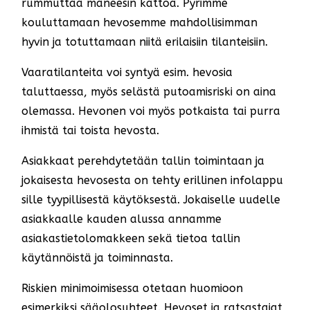
rummuttaa maneesin kattoa. Pyrimme
kouluttamaan hevosemme mahdollisimman
hyvin ja totuttamaan niitä erilaisiin tilanteisiin.
Vaaratilanteita voi syntyä esim. hevosia
taluttaessa, myös selästä putoamisriski on aina
olemassa. Hevonen voi myös potkaista tai purra
ihmistä tai toista hevosta.
Asiakkaat perehdytetään tallin toimintaan ja
jokaisesta hevosesta on tehty erillinen infolappu
sille tyypillisestä käytöksestä. Jokaiselle uudelle
asiakkaalle kauden alussa annamme
asiakastietolomakkeen sekä tietoa tallin
käytännöistä ja toiminnasta.
Riskien minimoimisessa otetaan huomioon
esimerkiksi sääolosuhteet. Hevoset ja ratsastajat