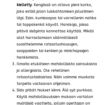
kielletty
. Kengässä on oltava pieni korko,
joka estää jalan luiskahtamisen jalustimen
läpi. Esim. kumisaapas tai varrellenin nahka
tai toppakenkä käyvät. Hanskoja, joissa
pitävä sisäpinta kannattaa käyttää. Mikäli
alat harrastamaan säännöllisesti
suosittelemme ratsastushousujen,
saappaiden tai kenkien ja minichapsejen
hankkimista.
Ilmoita etukäteen mahdollisista sairauksista
ja allergioista. Ole rehellinen
ratsastustaidoistasi. Näin voimme muokata
tarpeita vastaavan ohjelman.
Sido pitkät hiukset kiinni. Älä syö purkkaa.
Käytä mahdollisuuksien mukaan vartalon
myötäisiä vaatteita, jolloin opettajan on