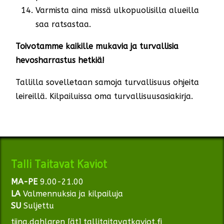
Varmista aina missä ulkopuolisilla alueilla
saa ratsastaa.
Toivotamme kaikille mukavia ja turvallisia
hevosharrastus hetkiä!
Tallilla sovelletaan samoja turvallisuus ohjeita
leireillä. Kilpailuissa oma turvallisuusasiakirja.
Talli Taitavat Kaviot
MA-PE
9.00-21.00
LA
Valmennuksia ja kilpailuja
SU
Suljettu
tiina.dahlgren [ät] tallitaitavatkaviot.fi