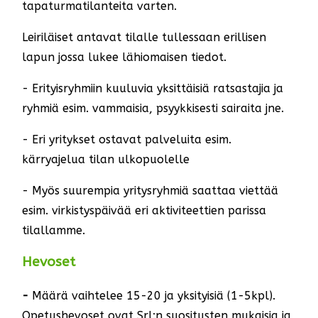
tapaturmatilanteita varten.
Leiriläiset antavat tilalle tullessaan erillisen
lapun jossa lukee lähiomaisen tiedot.
- Erityisryhmiin kuuluvia yksittäisiä ratsastajia ja
ryhmiä esim. vammaisia, psyykkisesti sairaita jne.
- Eri yritykset ostavat palveluita esim.
kärryajelua tilan ulkopuolelle
- Myös suurempia yritysryhmiä saattaa viettää
esim. virkistyspäivää eri aktiviteettien parissa
tilallamme.
Hevoset
-
Määrä vaihtelee 15-20 ja yksityisiä (1-5kpl).
Opetushevoset ovat Srl:n suositusten mukaisia ja