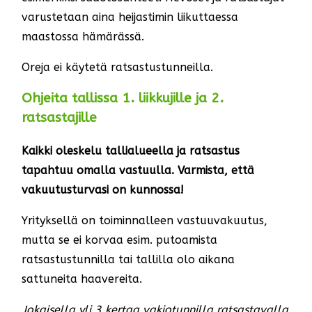
varustetaan aina heijastimin liikuttaessa
maastossa hämärässä.
Oreja ei käytetä ratsastustunneilla.
Ohjeita tallissa 1. liikkujille ja 2.
ratsastajille
Kaikki oleskelu tallialueella ja ratsastus
tapahtuu omalla vastuulla. Varmista, että
vakuutusturvasi on kunnossa!
Yrityksellä on toiminnalleen vastuuvakuutus,
mutta se ei korvaa esim. putoamista
ratsastustunnilla tai tallilla olo aikana
sattuneita haavereita.
Jokaisella yli 3 kertaa vakiotunnilla ratsastavalla