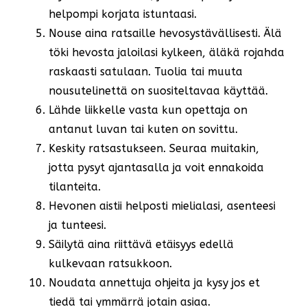
helpompi korjata istuntaasi.
Nouse aina ratsaille hevosystävällisesti. Älä
töki hevosta jaloilasi kylkeen, äläkä rojahda
raskaasti satulaan. Tuolia tai muuta
nousutelinettä on suositeltavaa käyttää.
Lähde liikkelle vasta kun opettaja on
antanut luvan tai kuten on sovittu.
Keskity ratsastukseen. Seuraa muitakin,
jotta pysyt ajantasalla ja voit ennakoida
tilanteita.
Hevonen aistii helposti mielialasi, asenteesi
ja tunteesi.
Säilytä aina riittävä etäisyys edellä
kulkevaan ratsukkoon.
Noudata annettuja ohjeita ja kysy jos et
tiedä tai ymmärrä jotain asiaa.