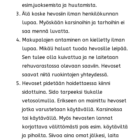
esim.juoksemista ja huutamista.
Älä koske hevosiin ilman henkilökunnan
lupaa. Myöskään karsinoihin ja tarhoihin ei
saa mennä luvatta.
Makupalojen antaminen on kielletty ilman
lupaa. Mikäli haluat tuoda hevosille leipää.
Sen tulee olla kuivattua ja ne laitetaan
rehuvarastossa olevaan saaviin. Hevoset
saavat niitä ruokintojen yhteydessä.
Hevoset pidetään hoidettaessa kiinni
sidottuina. Sido tarpeeksi tiukalle
vetosolmulla. Erikseen on mainittu hevoset
jotka varustetaan käytävällä. Karsinoissa
tai käytävällä. Myös hevosten lannat
korjattava välittömästi pois esim. käytäviltä
ja pihoilta. Siivoa aina omat jälkesi, laita