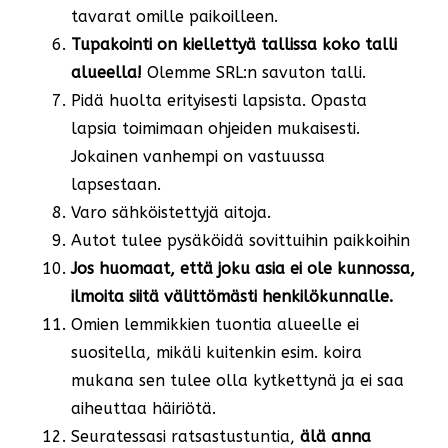
tavarat omille paikoilleen.
Tupakointi on kiellettyä tallissa koko talli
alueella!
Olemme SRL:n savuton talli.
Pidä huolta erityisesti lapsista. Opasta
lapsia toimimaan ohjeiden mukaisesti.
Jokainen vanhempi on vastuussa
lapsestaan.
Varo sähköistettyjä aitoja.
Autot tulee pysäköidä sovittuihin paikkoihin
Jos huomaat, että joku asia ei ole kunnossa,
ilmoita siitä välittömästi henkilökunnalle.
Omien lemmikkien tuontia alueelle ei
suositella, mikäli kuitenkin esim. koira
mukana sen tulee olla kytkettynä ja ei saa
aiheuttaa häiriötä.
Seuratessasi ratsastustuntia,
älä anna