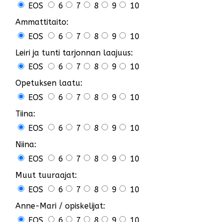
EOS
6
7
8
9
10
Ammattitaito:
EOS
6
7
8
9
10
Leiri ja tunti tarjonnan laajuus:
EOS
6
7
8
9
10
Opetuksen laatu:
EOS
6
7
8
9
10
Tiina:
EOS
6
7
8
9
10
Niina:
EOS
6
7
8
9
10
Muut tuuraajat:
EOS
6
7
8
9
10
Anne-Mari / opiskelijat:
EOS
6
7
8
9
10