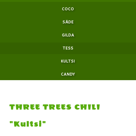
COCO
SÄDE
GILDA
TESS
KULTSI
CANDY
THREE TREES CHILI
"Kultsi"