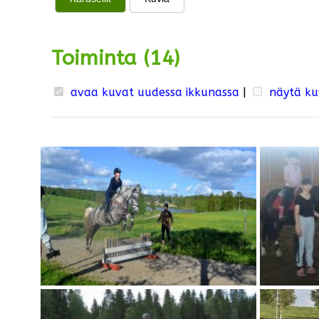
Toiminta (14)
avaa kuvat uudessa ikkunassa
|
näytä ku